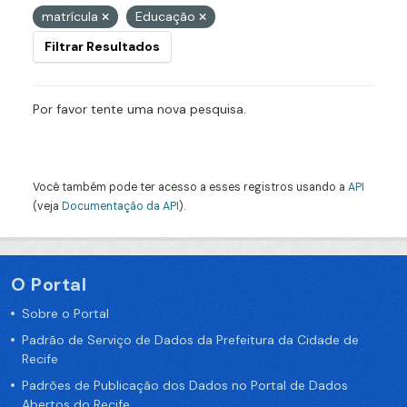
matrícula
Educação
Filtrar Resultados
Por favor tente uma nova pesquisa.
Você também pode ter acesso a esses registros usando a
API
(veja
Documentação da API
).
O Portal
Sobre o Portal
Padrão de Serviço de Dados da Prefeitura da Cidade de
Recife
Padrões de Publicação dos Dados no Portal de Dados
Abertos do Recife