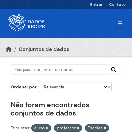
Ir para o conteúdo principal
Entrar
Contato
Conjuntos de dados
Ordenar por
Não foram encontrados
conjuntos de dados
Etiquetas:
aluno
professor
Escolas