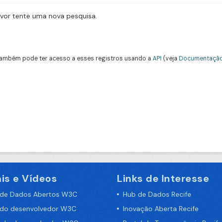
avor tente uma nova pesquisa.
ambém pode ter acesso a esses registros usando a
API
(veja
Documentação
is e Vídeos
Links de Interesse
 de Dados Abertos W3C
Hub de Dados Recife
 do desenvolvedor W3C
Inovação Aberta Recife