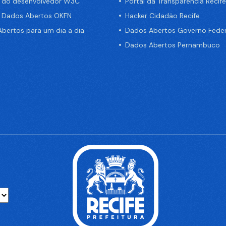
a do desenvolvedor W3C
Portal da Transparência Recife
e Dados Abertos OKFN
Hacker Cidadão Recife
bertos para um dia a dia
Dados Abertos Governo Feder
Dados Abertos Pernambuco