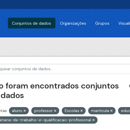
Conjuntos de dados
Organizações
Grupos
Visua
o foram encontrados conjuntos
 dados
etas:
aluno
professor
Escolas
matrícula
edu
etaria-de-trabalho-e-qualificacao-profissional