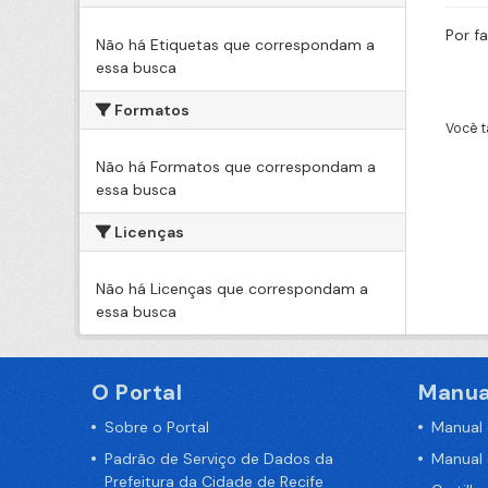
Por f
Não há Etiquetas que correspondam a
essa busca
Formatos
Você t
Não há Formatos que correspondam a
essa busca
Licenças
Não há Licenças que correspondam a
essa busca
O Portal
Manua
Sobre o Portal
Manual
Padrão de Serviço de Dados da
Manual
Prefeitura da Cidade de Recife