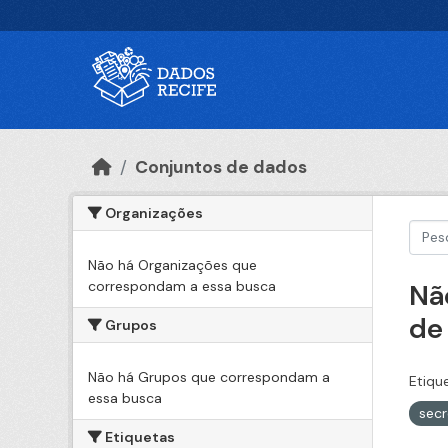
Ir para o conteúdo principal
Conjuntos de dados
Organizações
Não há Organizações que
correspondam a essa busca
Nã
de
Grupos
Não há Grupos que correspondam a
Etiqu
essa busca
secr
Etiquetas