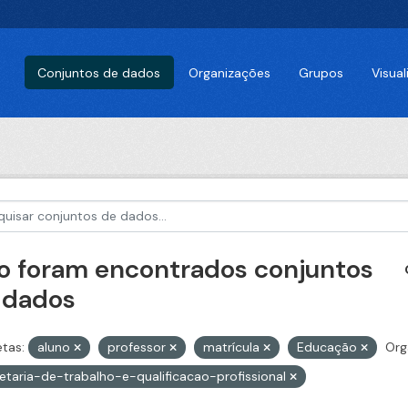
Conjuntos de dados
Organizações
Grupos
Visua
o foram encontrados conjuntos
 dados
etas:
aluno
professor
matrícula
Educação
Org
etaria-de-trabalho-e-qualificacao-profissional