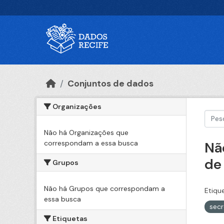
Ir para o conteúdo principal
Conjuntos de dados
Organizações
Não há Organizações que
correspondam a essa busca
Nã
de
Grupos
Não há Grupos que correspondam a
Etiqu
essa busca
secr
Etiquetas