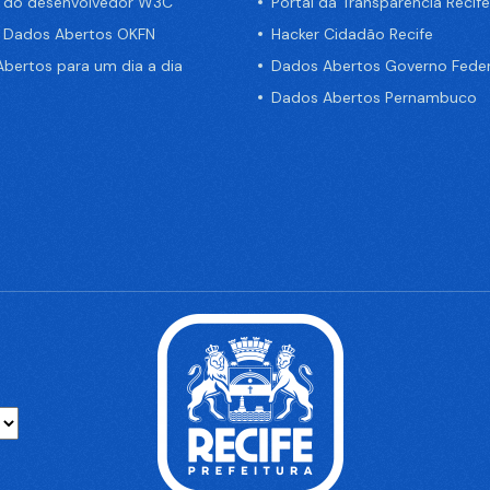
a do desenvolvedor W3C
Portal da Transparência Recife
e Dados Abertos OKFN
Hacker Cidadão Recife
bertos para um dia a dia
Dados Abertos Governo Feder
Dados Abertos Pernambuco