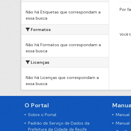
Por f
Não há Etiquetas que correspondam a
essa busca
Formatos
Você t
Não há Formatos que correspondam a
essa busca
Licenças
Não há Licenças que correspondam a
essa busca
O Portal
Manua
Sobre o Portal
Manual
Padrão de Serviço de Dados da
Manual
Prefeitura da Cidade de Recife