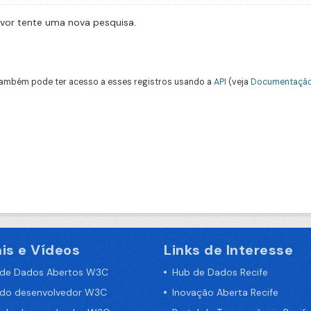
avor tente uma nova pesquisa.
ambém pode ter acesso a esses registros usando a
API
(veja
Documentação
is e Vídeos
Links de Interesse
 de Dados Abertos W3C
Hub de Dados Recife
 do desenvolvedor W3C
Inovação Aberta Recife