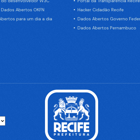
a do desenvolvedor W3C
Portal da Transparência Recife
e Dados Abertos OKFN
Hacker Cidadão Recife
bertos para um dia a dia
Dados Abertos Governo Feder
Dados Abertos Pernambuco