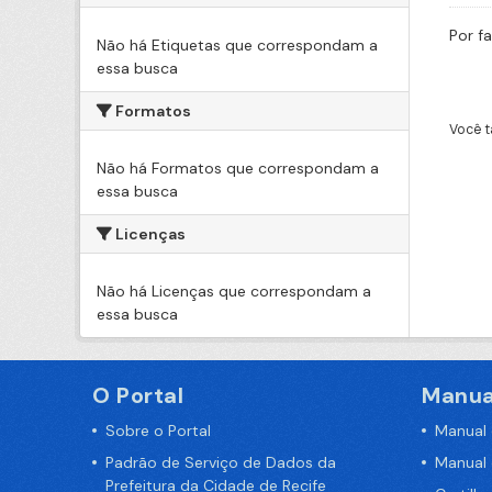
Por f
Não há Etiquetas que correspondam a
essa busca
Formatos
Você t
Não há Formatos que correspondam a
essa busca
Licenças
Não há Licenças que correspondam a
essa busca
O Portal
Manua
Sobre o Portal
Manual
Padrão de Serviço de Dados da
Manual
Prefeitura da Cidade de Recife