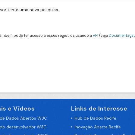
avor tente uma nova pesquisa.
ambém pode ter acesso a esses registros usando a
API
(veja
Documentação
is e Vídeos
Links de Interesse
 de Dados Abertos W3C
Hub de Dados Recife
 do desenvolvedor W3C
Inovação Aberta Recife