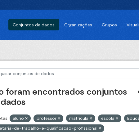
Conjuntos de dados
Organizações
Grupos
Visua
o foram encontrados conjuntos
 dados
etas:
aluno
professor
matrícula
escola
Educ
etaria-de-trabalho-e-qualificacao-profissional