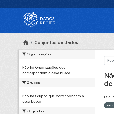
Ir para o conteúdo principal
Conjuntos de dados
Organizações
Não há Organizações que
correspondam a essa busca
Nã
de
Grupos
Não há Grupos que correspondam a
Etiqu
essa busca
secr
Etiquetas