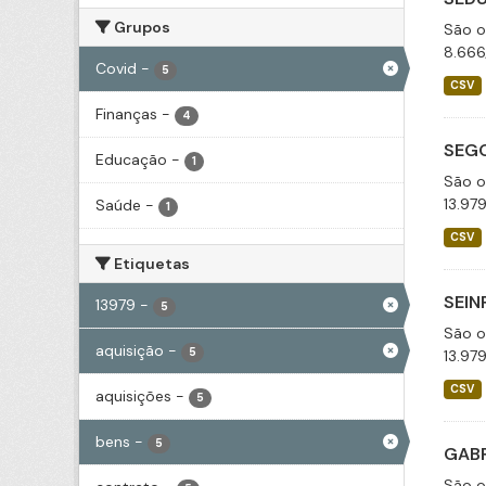
Grupos
São o
8.666
Covid
-
5
CSV
Finanças
-
4
SEGO
Educação
-
1
São o
13.97
Saúde
-
1
CSV
Etiquetas
SEIN
13979
-
5
São o
aquisição
-
5
13.97
CSV
aquisições
-
5
bens
-
5
GABP
São o