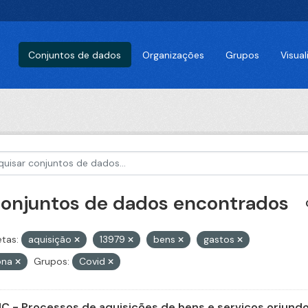
Conjuntos de dados
Organizações
Grupos
Visua
conjuntos de dados encontrados
etas:
aquisição
13979
bens
gastos
ona
Grupos:
Covid
C - Processos de aquisições de bens e serviços oriundos