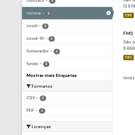
contrato
-
5
13.97
corona
-
5
CSV
covid
-
5
FMS 
covid-19
-
5
São o
8.666
fornecedor
-
5
CSV
fundo
-
5
Mostrar mais Etiquetas
Você t
Formatos
CSV
-
5
PDF
-
5
Licenças