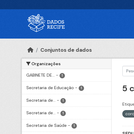
Ir para o conteúdo principal
Conjuntos de dados
Organizações
GABINETE DE...
-
1
5 
Secretaria de Educação
-
1
Secretaria de...
-
1
Etiqu
Secretaria de...
-
cor
1
Secretaria de Saúde
-
1
SEDU