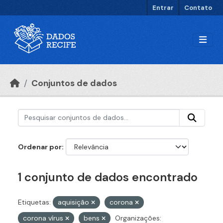
Ir para o conteúdo principal
Entrar
Contato
Conjuntos de dados
Ordenar por
1 conjunto de dados encontrado
Etiquetas:
aquisição
corona
corona vírus
bens
Organizações: