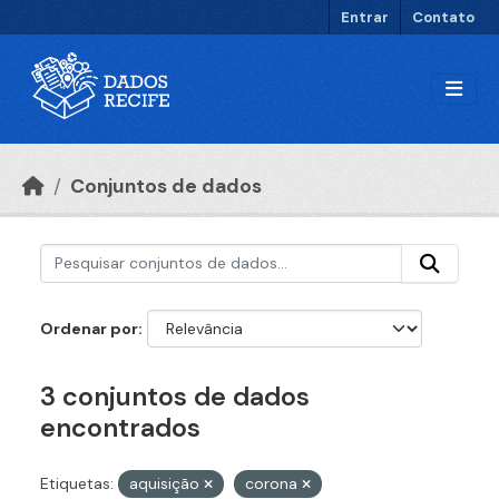
Ir para o conteúdo principal
Entrar
Contato
Conjuntos de dados
Ordenar por
3 conjuntos de dados
encontrados
Etiquetas:
aquisição
corona