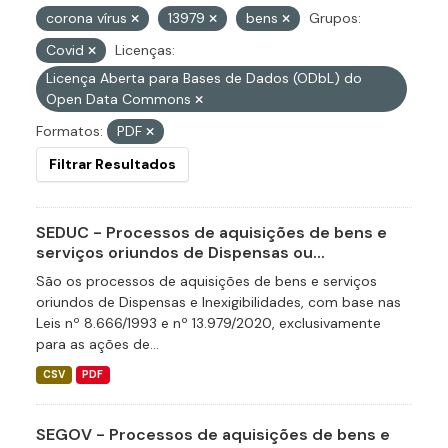
corona vírus
13979
bens
Grupos:
Covid
Licenças:
Licença Aberta para Bases de Dados (ODbL) do
Open Data Commons
Formatos:
PDF
Filtrar Resultados
SEDUC - Processos de aquisições de bens e
serviços oriundos de Dispensas ou...
São os processos de aquisições de bens e serviços
oriundos de Dispensas e Inexigibilidades, com base nas
Leis nº 8.666/1993 e nº 13.979/2020, exclusivamente
para as ações de...
CSV
PDF
SEGOV - Processos de aquisições de bens e