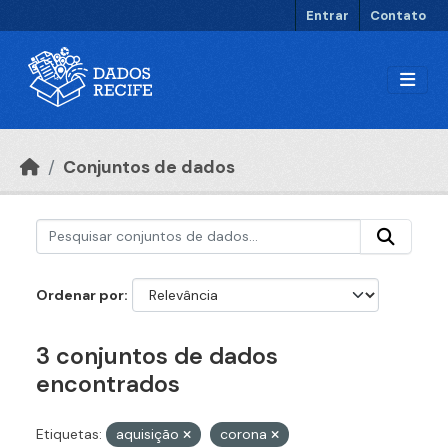
Ir para o conteúdo principal
Entrar
Contato
Conjuntos de dados
Ordenar por
3 conjuntos de dados
encontrados
Etiquetas:
aquisição
corona