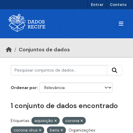
Ir para o conteúdo principal
Entrar
Contato
Conjuntos de dados
Ordenar por
1 conjunto de dados encontrado
Etiquetas:
aquisição
corona
corona vírus
bens
Organizações: