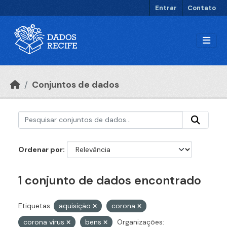
Ir para o conteúdo principal
Entrar
Contato
Conjuntos de dados
Ordenar por
1 conjunto de dados encontrado
Etiquetas:
aquisição
corona
corona vírus
bens
Organizações: