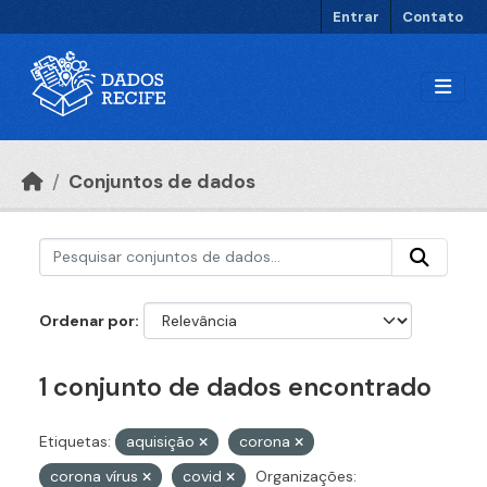
Ir para o conteúdo principal
Entrar
Contato
Conjuntos de dados
Ordenar por
1 conjunto de dados encontrado
Etiquetas:
aquisição
corona
corona vírus
covid
Organizações: