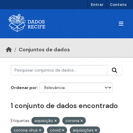
Ir para o conteúdo principal
Entrar
Contato
Conjuntos de dados
Ordenar por
1 conjunto de dados encontrado
Etiquetas:
aquisição
corona
corona vírus
covid
aquisições