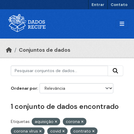
Ir para o conteúdo principal
Entrar
Contato
Conjuntos de dados
Ordenar por
1 conjunto de dados encontrado
Etiquetas:
aquisição
corona
corona vírus
covid
contrato