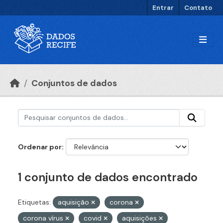
Ir para o conteúdo principal
Entrar
Contato
Conjuntos de dados
Ordenar por
1 conjunto de dados encontrado
Etiquetas:
aquisição
corona
corona vírus
covid
aquisições