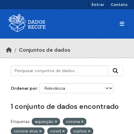
Ir para o conteúdo principal
Entrar
Contato
Conjuntos de dados
Ordenar por
1 conjunto de dados encontrado
Etiquetas:
aquisição
corona
corona vírus
covid
custos