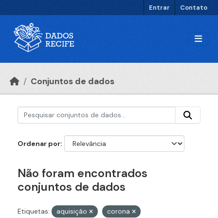
Ir para o conteúdo principal
Entrar
Contato
Conjuntos de dados
Ordenar por
Não foram encontrados
conjuntos de dados
Etiquetas:
aquisição
corona