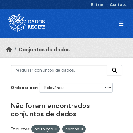
Ir para o conteúdo principal
Entrar
Contato
Conjuntos de dados
Ordenar por
Não foram encontrados
conjuntos de dados
Etiquetas:
aquisição
corona