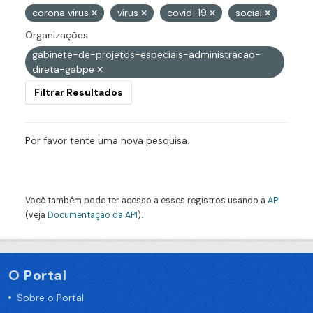
corona vírus
vírus
covid-19
social
Organizações:
gabinete-de-projetos-especiais-administracao-
direta-gabpe
Filtrar Resultados
Por favor tente uma nova pesquisa.
Você também pode ter acesso a esses registros usando a
API
(veja
Documentação da API
).
O Portal
Sobre o Portal