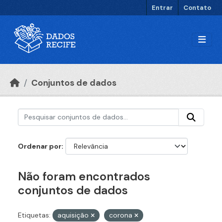
Ir para o conteúdo principal
Entrar
Contato
Conjuntos de dados
Ordenar por
Não foram encontrados
conjuntos de dados
Etiquetas:
aquisição
corona