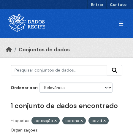
Ir para o conteúdo principal
Entrar
Contato
Conjuntos de dados
Ordenar por
1 conjunto de dados encontrado
Etiquetas:
aquisição
corona
covid
Organizações: