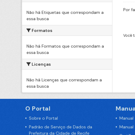
Por f
Não há Etiquetas que correspondam a
essa busca
Formatos
Você t
Não há Formatos que correspondam a
essa busca
Licenças
Não há Licenças que correspondam a
essa busca
O Portal
Manua
Sobre o Portal
Manual
Padrão de Serviço de Dados da
Manual
Prefeitura da Cidade de Recife