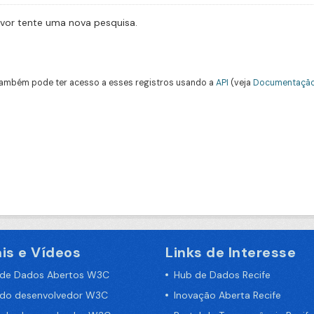
avor tente uma nova pesquisa.
ambém pode ter acesso a esses registros usando a
API
(veja
Documentação
is e Vídeos
Links de Interesse
 de Dados Abertos W3C
Hub de Dados Recife
 do desenvolvedor W3C
Inovação Aberta Recife