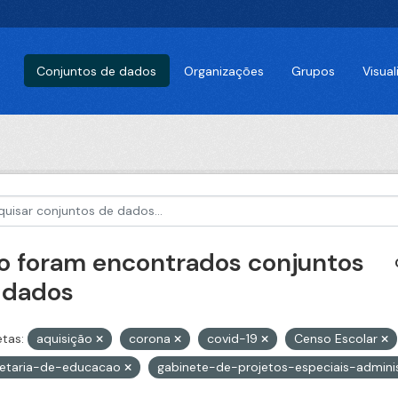
Conjuntos de dados
Organizações
Grupos
Visua
o foram encontrados conjuntos
 dados
etas:
aquisição
corona
covid-19
Censo Escolar
retaria-de-educacao
gabinete-de-projetos-especiais-admin