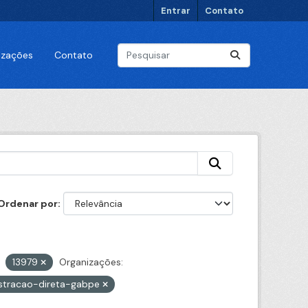
Entrar
Contato
lizações
Contato
Ordenar por
13979
Organizações:
istracao-direta-gabpe