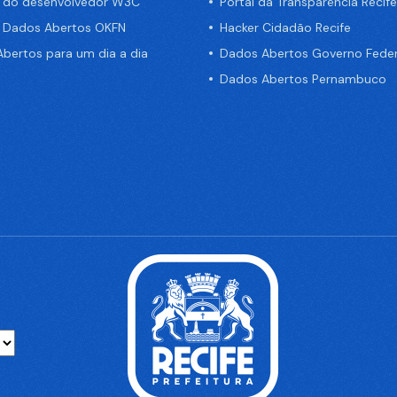
a do desenvolvedor W3C
Portal da Transparência Recife
e Dados Abertos OKFN
Hacker Cidadão Recife
bertos para um dia a dia
Dados Abertos Governo Feder
Dados Abertos Pernambuco