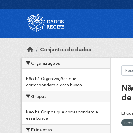
Ir para o conteúdo principal
Conjuntos de dados
Organizações
Não há Organizações que
correspondam a essa busca
Nã
de
Grupos
Não há Grupos que correspondam a
Etiqu
essa busca
sec
Etiquetas