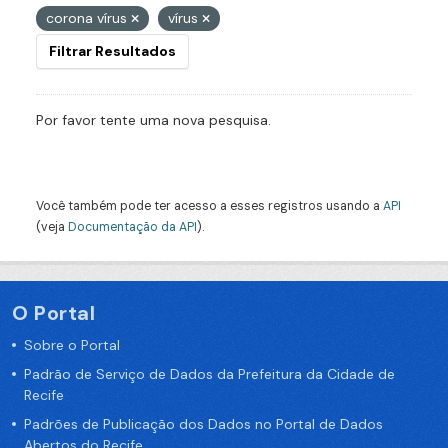
corona vírus
vírus
Filtrar Resultados
Por favor tente uma nova pesquisa.
Você também pode ter acesso a esses registros usando a
API
(veja
Documentação da API
).
O Portal
Sobre o Portal
Padrão de Serviço de Dados da Prefeitura da Cidade de
Recife
Padrões de Publicação dos Dados no Portal de Dados
Abertos do Recife