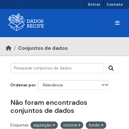
Ir para o conteúdo principal
Entrar
Contato
Conjuntos de dados
Ordenar por
Não foram encontrados
conjuntos de dados
Etiquetas:
aquisição
corona
fundo