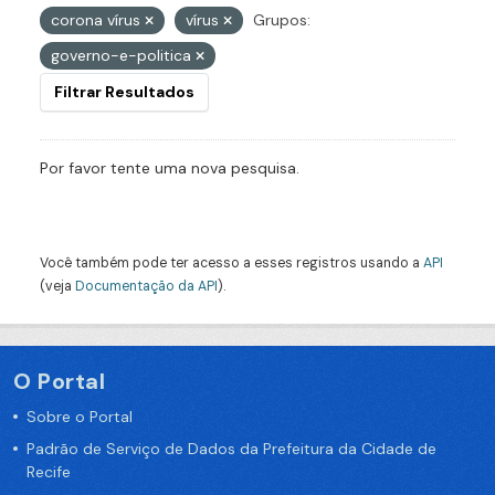
corona vírus
vírus
Grupos:
governo-e-politica
Filtrar Resultados
Por favor tente uma nova pesquisa.
Você também pode ter acesso a esses registros usando a
API
(veja
Documentação da API
).
O Portal
Sobre o Portal
Padrão de Serviço de Dados da Prefeitura da Cidade de
Recife