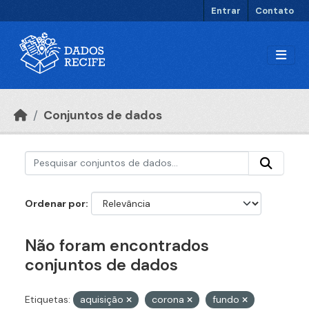
Ir para o conteúdo principal
Entrar
Contato
Conjuntos de dados
Ordenar por
Não foram encontrados
conjuntos de dados
Etiquetas:
aquisição
corona
fundo