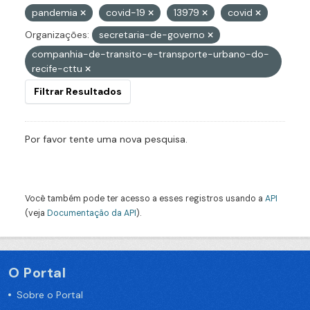
pandemia
covid-19
13979
covid
Organizações:
secretaria-de-governo
companhia-de-transito-e-transporte-urbano-do-
recife-cttu
Filtrar Resultados
Por favor tente uma nova pesquisa.
Você também pode ter acesso a esses registros usando a
API
(veja
Documentação da API
).
O Portal
Sobre o Portal