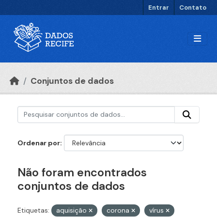
Ir para o conteúdo principal
Entrar
Contato
Conjuntos de dados
Ordenar por
Não foram encontrados
conjuntos de dados
Etiquetas:
aquisição
corona
vírus