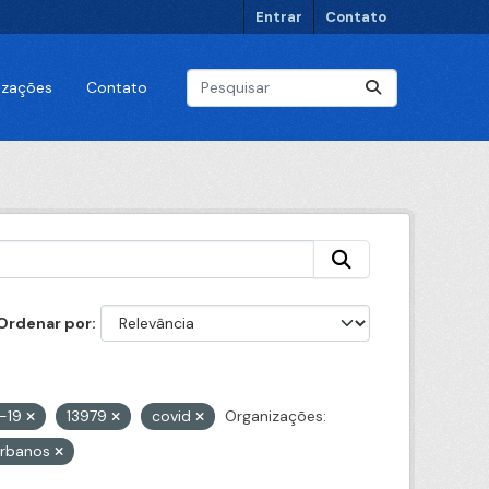
Entrar
Contato
lizações
Contato
Ordenar por
d-19
13979
covid
Organizações:
urbanos