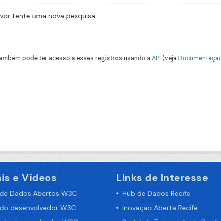
avor tente uma nova pesquisa.
ambém pode ter acesso a esses registros usando a
API
(veja
Documentação
is e Vídeos
Links de Interesse
 de Dados Abertos W3C
Hub de Dados Recife
 do desenvolvedor W3C
Inovação Aberta Recife