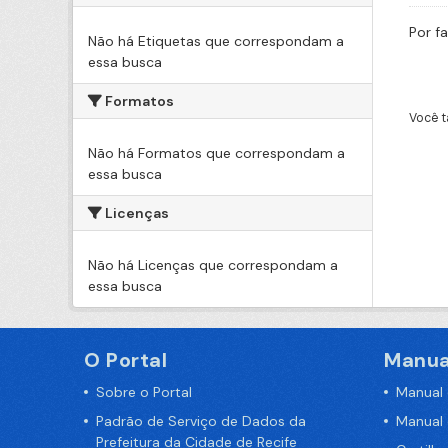
Por f
Não há Etiquetas que correspondam a
essa busca
Formatos
Você t
Não há Formatos que correspondam a
essa busca
Licenças
Não há Licenças que correspondam a
essa busca
O Portal
Manua
Sobre o Portal
Manual
Padrão de Serviço de Dados da
Manual
Prefeitura da Cidade de Recife