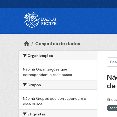
Ir para o conteúdo principal
Conjuntos de dados
Organizações
Não há Organizações que
correspondam a essa busca
Nã
de
Grupos
Não há Grupos que correspondam a
Etiqu
essa busca
sec
Etiquetas