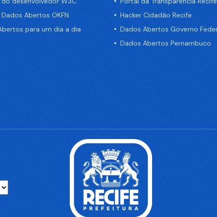
a do desenvolvedor W3C
Portal da Transparência Recife
e Dados Abertos OKFN
Hacker Cidadão Recife
bertos para um dia a dia
Dados Abertos Governo Feder
Dados Abertos Pernambuco