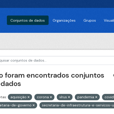
Conjuntos de dados
Organizações
Grupos
Visua
o foram encontrados conjuntos
 dados
etas:
aquisição
corona
vírus
pandemia
covi
retaria-de-governo
secretaria-de-infraestrutura-e-servicos-