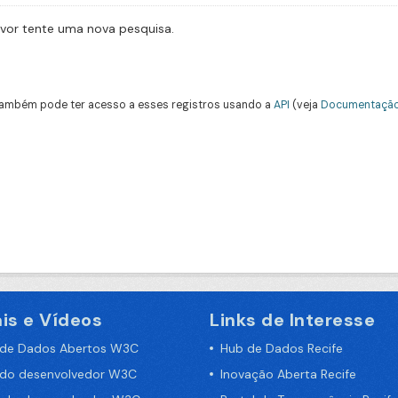
avor tente uma nova pesquisa.
ambém pode ter acesso a esses registros usando a
API
(veja
Documentação
is e Vídeos
Links de Interesse
 de Dados Abertos W3C
Hub de Dados Recife
 do desenvolvedor W3C
Inovação Aberta Recife