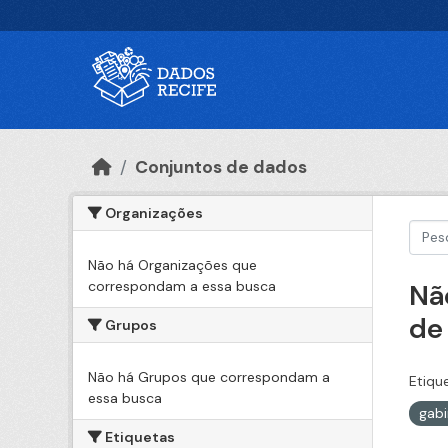
Ir para o conteúdo principal
Conjuntos de dados
Organizações
Não há Organizações que
correspondam a essa busca
Nã
de
Grupos
Não há Grupos que correspondam a
Etiqu
essa busca
gabi
Etiquetas