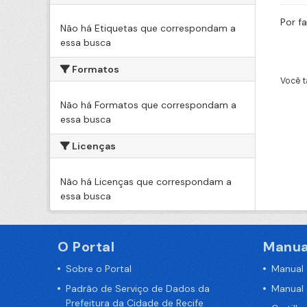
Por f
Não há Etiquetas que correspondam a
essa busca
Formatos
Você t
Não há Formatos que correspondam a
essa busca
Licenças
Não há Licenças que correspondam a
essa busca
O Portal
Manua
Sobre o Portal
Manual
Padrão de Serviço de Dados da
Manual
Prefeitura da Cidade de Recife