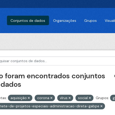
Conjuntos de dados
Organizações
Grupos
Visua
o foram encontrados conjuntos
 dados
etas:
aquisição
corona
vírus
social
Grupos:
g
nete-de-projetos-especiais-administracao-direta-gabpe