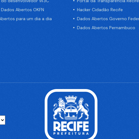
a do desenvolvedor W3C
Portal da Transparência Recife
e Dados Abertos OKFN
Hacker Cidadão Recife
bertos para um dia a dia
Dados Abertos Governo Feder
Dados Abertos Pernambuco