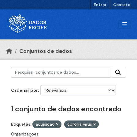
Ir para o conteúdo principal
Entrar
Contato
Conjuntos de dados
Ordenar por
1 conjunto de dados encontrado
Etiquetas:
aquisição
corona vírus
Organizações: