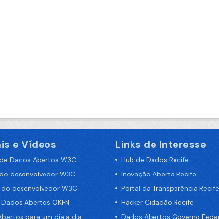
is e Vídeos
Links de Interesse
 de Dados Abertos W3C
Hub de Dados Recife
 do desenvolvedor W3C
Inovação Aberta Recife
a do desenvolvedor W3C
Portal da Transparência Recife
e Dados Abertos OKFN
Hacker Cidadão Recife
bertos para um dia a dia
Dados Abertos Governo Feder