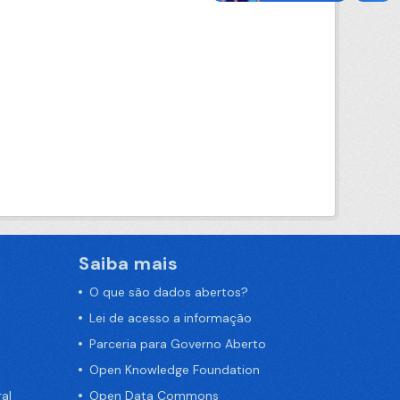
Saiba mais
O que são dados abertos?
Lei de acesso a informação
Parceria para Governo Aberto
Open Knowledge Foundation
al
Open Data Commons