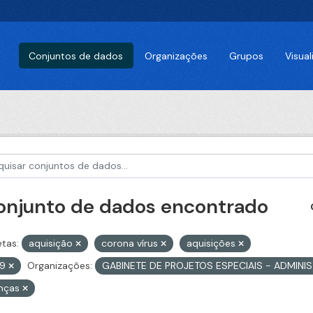
Conjuntos de dados
Organizações
Grupos
Visua
conjunto de dados encontrado
etas:
aquisição
corona vírus
aquisições
79
Organizações:
GABINETE DE PROJETOS ESPECIAIS - ADMINI
anças