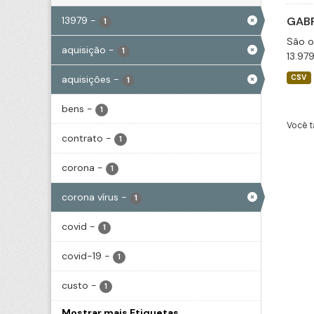
13979
-
GABP
1
São o
aquisição
-
1
13.97
aquisições
-
CSV
1
bens
-
1
Você t
contrato
-
1
corona
-
1
corona vírus
-
1
covid
-
1
covid-19
-
1
custo
-
1
Mostrar mais Etiquetas