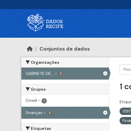
Ir para o conteúdo principal
Conjuntos de dados
Organizações
GABINETE DE...
-
1
1 
Grupos
Covid
-
1
Etiqu
139
Finanças
-
1
Fin
Etiquetas