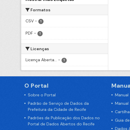
Formatos
CSV
-
1
PDF
-
1
Licenças
Licença Aberta...
-
1
O Portal
Manua
Sobre o Portal
Manual
Padrão de Serviço de Dados da
Manual
Prefeitura da Cidade de Recife
Cartilh
Padrões de Publicação dos Dados no
Guia d
Portal de Dados Abertos do Recife
Dados A