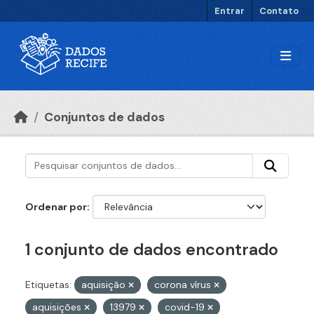
Ir para o conteúdo principal
Entrar
Contato
Conjuntos de dados
Ordenar por
1 conjunto de dados encontrado
Etiquetas:
aquisição
corona vírus
aquisições
13979
covid-19