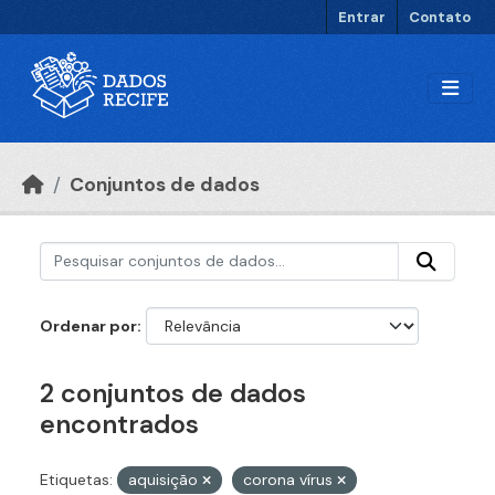
Ir para o conteúdo principal
Entrar
Contato
Conjuntos de dados
Ordenar por
2 conjuntos de dados
encontrados
Etiquetas:
aquisição
corona vírus