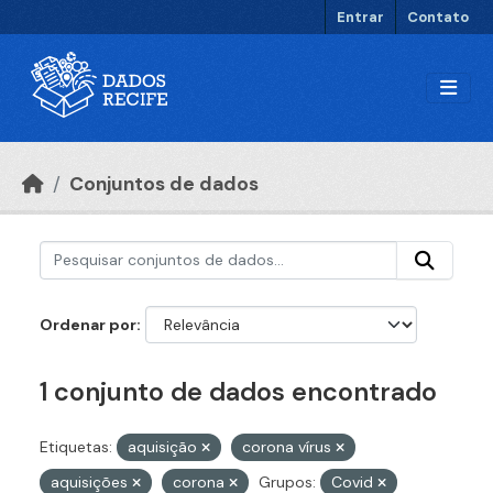
Ir para o conteúdo principal
Entrar
Contato
Conjuntos de dados
Ordenar por
1 conjunto de dados encontrado
Etiquetas:
aquisição
corona vírus
aquisições
corona
Grupos:
Covid