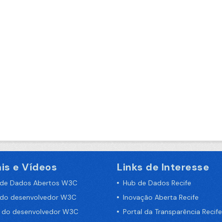
is e Vídeos
Links de Interesse
 de Dados Abertos W3C
Hub de Dados Recife
 do desenvolvedor W3C
Inovação Aberta Recife
a do desenvolvedor W3C
Portal da Transparência Recife