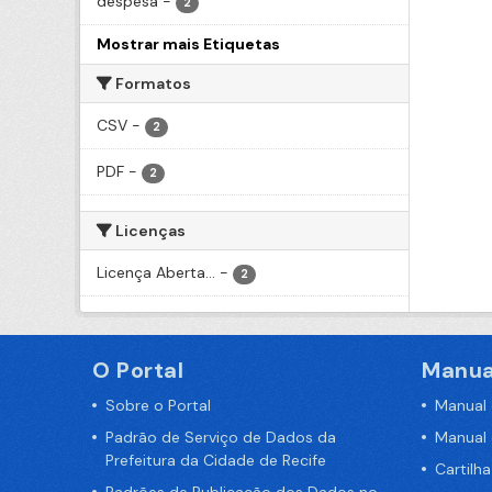
despesa
-
2
Mostrar mais Etiquetas
Formatos
CSV
-
2
PDF
-
2
Licenças
Licença Aberta...
-
2
O Portal
Manua
Sobre o Portal
Manual
Padrão de Serviço de Dados da
Manual
Prefeitura da Cidade de Recife
Cartilh