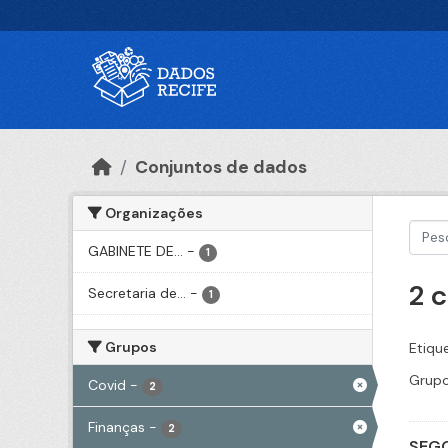
Ir para o conteúdo principal
Conjuntos de dados
Organizações
GABINETE DE...
-
1
2 
Secretaria de...
-
1
Grupos
Etiqu
Grupo
Covid
-
2
Finanças
-
2
SEGO