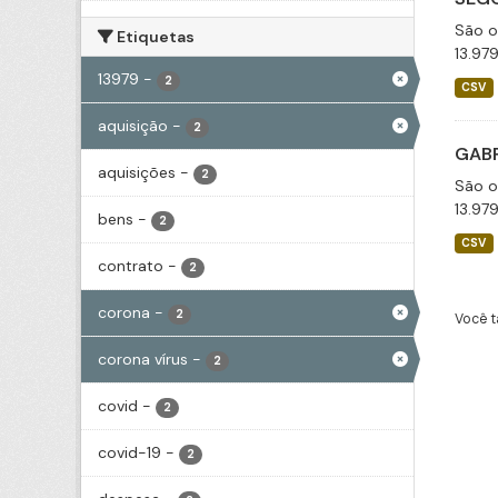
São o
Etiquetas
13.97
13979
-
2
CSV
aquisição
-
2
GABP
aquisições
-
2
São o
13.97
bens
-
2
CSV
contrato
-
2
corona
-
2
Você t
corona vírus
-
2
covid
-
2
covid-19
-
2