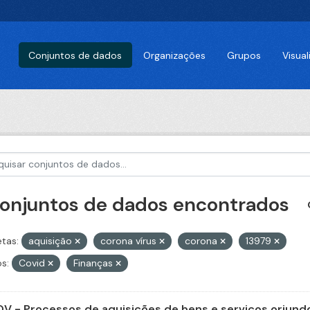
Conjuntos de dados
Organizações
Grupos
Visua
conjuntos de dados encontrados
etas:
aquisição
corona vírus
corona
13979
s:
Covid
Finanças
V - Processos de aquisições de bens e serviços oriundo