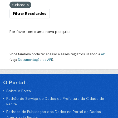
turismo
Filtrar Resultados
Por favor tente uma nova pesquisa.
Você também pode ter acesso a esses registros usando a
API
(veja
Documentação da API
).
O Portal
Sobre o Portal
Padrão de Serviço de Dados da Prefeitura da Cidade de
Recife
Padrões de Publicação dos Dados no Portal de Dados
Abertos do Recife