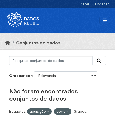
Ir para o conteúdo principal
Entrar
Contato
Conjuntos de dados
Ordenar por
Não foram encontrados
conjuntos de dados
Etiquetas:
aquisição
covid
Grupos: