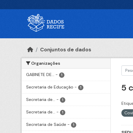
Ir para o conteúdo principal
Conjuntos de dados
Organizações
GABINETE DE...
-
1
5 
Secretaria de Educação
-
1
Secretaria de...
-
1
Etiqu
Secretaria de...
-
Cov
1
Secretaria de Saúde
-
1
SEDU