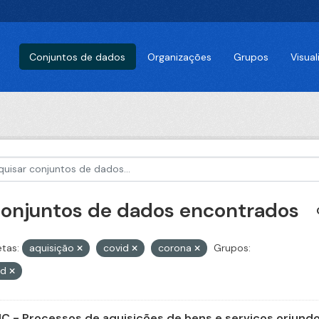
Conjuntos de dados
Organizações
Grupos
Visua
conjuntos de dados encontrados
etas:
aquisição
covid
corona
Grupos:
id
C - Processos de aquisições de bens e serviços oriundos