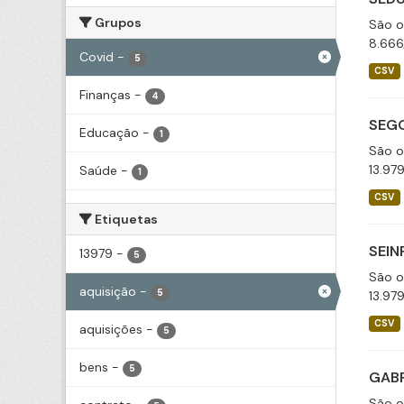
Grupos
São o
8.666
Covid
-
5
CSV
Finanças
-
4
SEGO
Educação
-
1
São o
13.97
Saúde
-
1
CSV
Etiquetas
SEIN
13979
-
5
São o
aquisição
-
5
13.97
CSV
aquisições
-
5
bens
-
5
GABP
São o