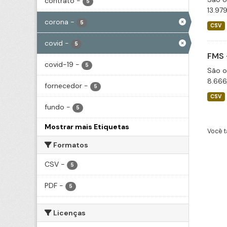
contrato
-
5
13.97
corona
-
5
CSV
covid
-
5
FMS 
covid-19
-
5
São o
8.666
fornecedor
-
5
CSV
fundo
-
5
Mostrar mais Etiquetas
Você t
Formatos
CSV
-
5
PDF
-
5
Licenças