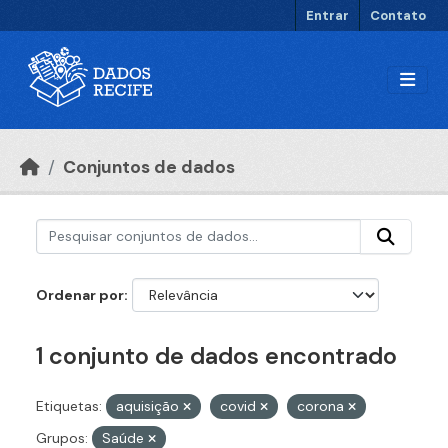
Ir para o conteúdo principal
Entrar
Contato
Conjuntos de dados
Ordenar por
1 conjunto de dados encontrado
Etiquetas:
aquisição
covid
corona
Grupos:
Saúde