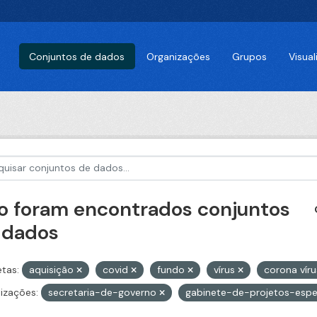
Conjuntos de dados
Organizações
Grupos
Visua
o foram encontrados conjuntos
 dados
etas:
aquisição
covid
fundo
vírus
corona vír
izações:
secretaria-de-governo
gabinete-de-projetos-espe