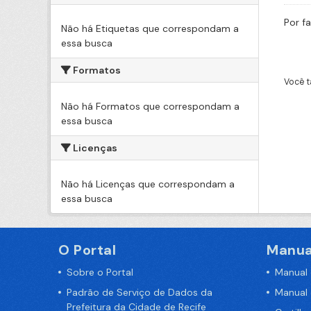
Por f
Não há Etiquetas que correspondam a
essa busca
Formatos
Você t
Não há Formatos que correspondam a
essa busca
Licenças
Não há Licenças que correspondam a
essa busca
O Portal
Manua
Sobre o Portal
Manual
Padrão de Serviço de Dados da
Manual
Prefeitura da Cidade de Recife