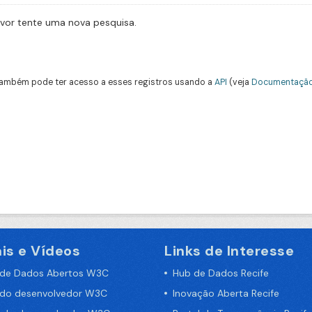
avor tente uma nova pesquisa.
ambém pode ter acesso a esses registros usando a
API
(veja
Documentação
is e Vídeos
Links de Interesse
 de Dados Abertos W3C
Hub de Dados Recife
 do desenvolvedor W3C
Inovação Aberta Recife