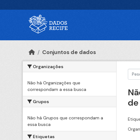
Ir para o conteúdo principal
Conjuntos de dados
Organizações
Não há Organizações que
correspondam a essa busca
Nã
de
Grupos
Não há Grupos que correspondam a
Etiqu
essa busca
Organ
Etiquetas