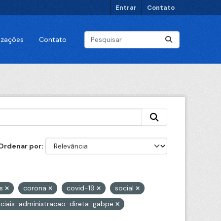
Entrar
Contato
lizações
Contato
Ordenar por
us
corona
covid-19
social
ciais-administracao-direta-gabpe