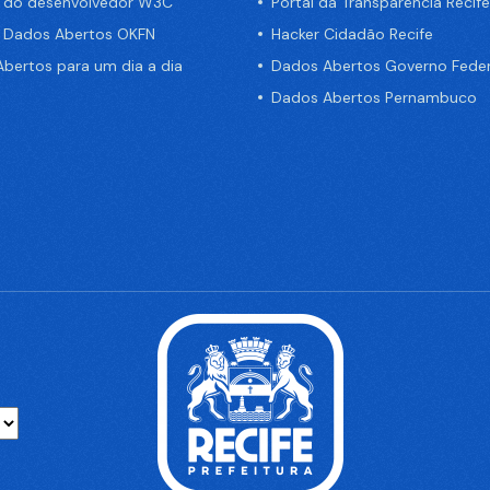
a do desenvolvedor W3C
Portal da Transparência Recife
e Dados Abertos OKFN
Hacker Cidadão Recife
bertos para um dia a dia
Dados Abertos Governo Feder
Dados Abertos Pernambuco