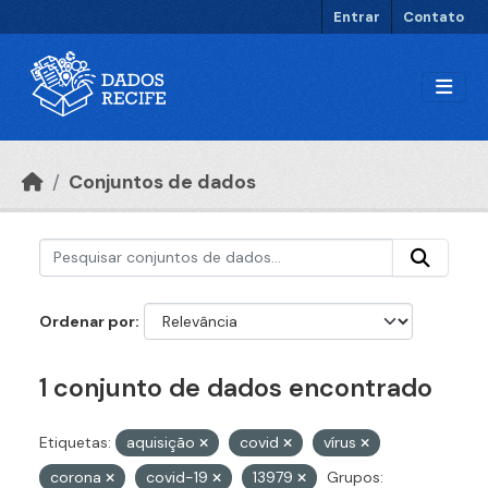
Ir para o conteúdo principal
Entrar
Contato
Conjuntos de dados
Ordenar por
1 conjunto de dados encontrado
Etiquetas:
aquisição
covid
vírus
corona
covid-19
13979
Grupos: