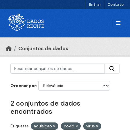
Ir para o conteúdo principal
Entrar
Contato
Conjuntos de dados
Ordenar por
2 conjuntos de dados
encontrados
Etiquetas:
aquisição
covid
vírus