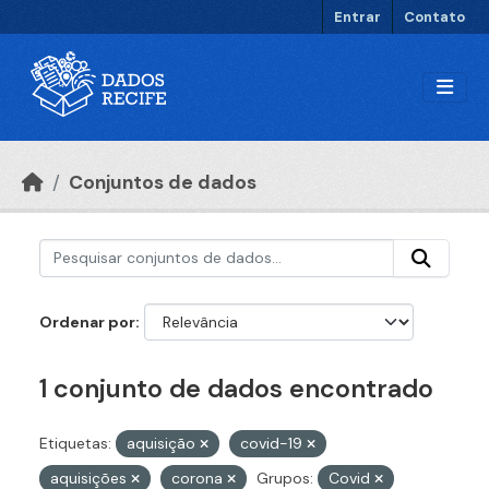
Ir para o conteúdo principal
Entrar
Contato
Conjuntos de dados
Ordenar por
1 conjunto de dados encontrado
Etiquetas:
aquisição
covid-19
aquisições
corona
Grupos:
Covid