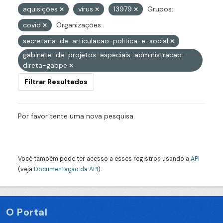
aquisições
vírus
13979
Grupos:
covid
Organizações:
secretaria-de-articulacao-politica-e-social
gabinete-de-projetos-especiais-administracao-
direta-gabpe
Filtrar Resultados
Por favor tente uma nova pesquisa.
Você também pode ter acesso a esses registros usando a
API
(veja
Documentação da API
).
O Portal