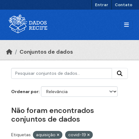
Ir para o conteúdo principal
Entrar
Contato
Conjuntos de dados
Ordenar por
Não foram encontrados
conjuntos de dados
Etiquetas:
aquisição
covid-19