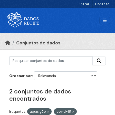
Ir para o conteúdo principal
Entrar
Contato
Conjuntos de dados
Ordenar por
2 conjuntos de dados
encontrados
Etiquetas:
aquisição
covid-19