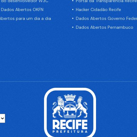
a do desenvolvedor W3C
Portal da Transparência Recife
e Dados Abertos OKFN
Hacker Cidadão Recife
bertos para um dia a dia
Dados Abertos Governo Feder
Dados Abertos Pernambuco