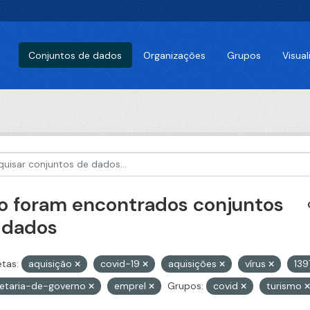
Conjuntos de dados
Organizações
Grupos
Visua
o foram encontrados conjuntos
 dados
etas:
aquisição
covid-19
aquisições
vírus
13
retaria-de-governo
emprel
Grupos:
covid
turismo