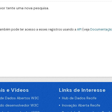
avor tente uma nova pesquisa.
ambém pode ter acesso a esses registros usando a
API
(veja
Documentação
is e Vídeos
Links de Interesse
 de Dados Abertos W3C
Hub de Dados Recife
 do desenvolvedor W3C
Inovação Aberta Recife