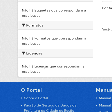
Por f
Não há Etiquetas que correspondam a
essa busca
Formatos
Você t
Não há Formatos que correspondam a
essa busca
Licenças
Não há Licenças que correspondam a
essa busca
O Portal
Manua
Sobre o Portal
Manual
Padrão de Serviço de Dados da
Manual
Prefeitura da Cidade de Recife