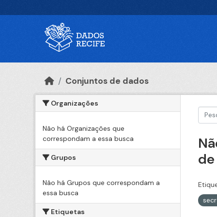
Ir para o conteúdo principal
Conjuntos de dados
Organizações
Não há Organizações que
correspondam a essa busca
Nã
de
Grupos
Não há Grupos que correspondam a
Etiqu
essa busca
sec
Etiquetas