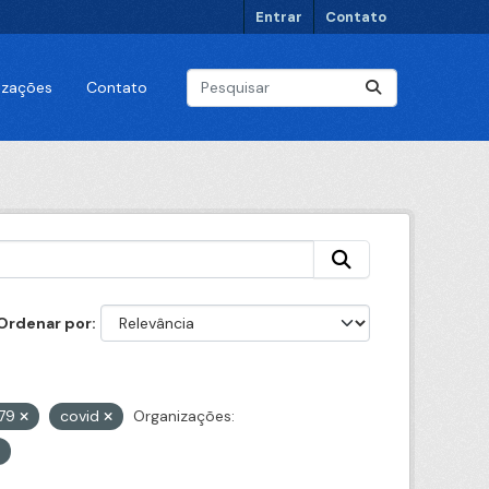
Entrar
Contato
lizações
Contato
Ordenar por
979
covid
Organizações: