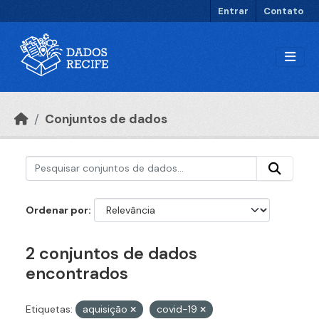
Ir para o conteúdo principal
Entrar
Contato
Conjuntos de dados
Ordenar por
2 conjuntos de dados
encontrados
Etiquetas:
aquisição
covid-19