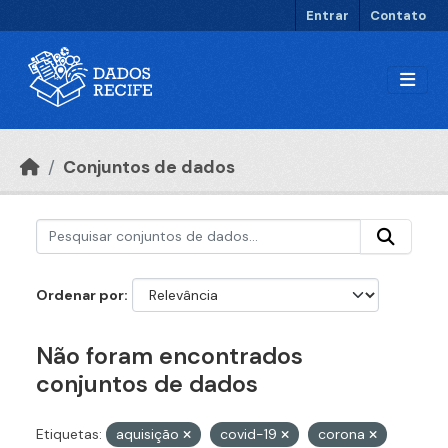
Ir para o conteúdo principal
Entrar
Contato
Conjuntos de dados
Ordenar por
Não foram encontrados
conjuntos de dados
Etiquetas:
aquisição
covid-19
corona