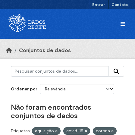
Ir para o conteúdo principal
Entrar
Contato
Conjuntos de dados
Ordenar por
Não foram encontrados
conjuntos de dados
Etiquetas:
aquisição
covid-19
corona