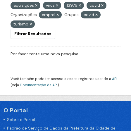
aquisições
vírus
13979
covid
Organizações:
emprel
Grupos:
covid
turismo
Filtrar Resultados
Por favor tente uma nova pesquisa.
Você também pode ter acesso a esses registros usando a
API
(veja
Documentação da API
).
O Portal
Sobre o Portal
Padrão de Serviço de Dados da Prefeitura da Cidade de