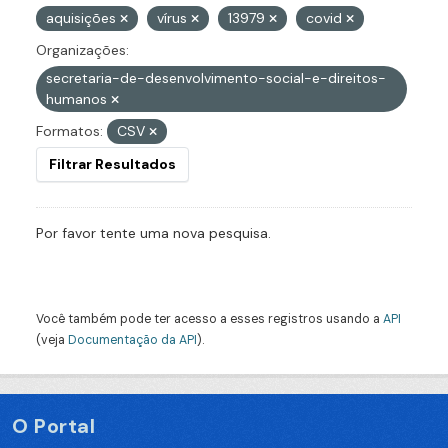
aquisições
vírus
13979
covid
Organizações:
secretaria-de-desenvolvimento-social-e-direitos-
humanos
Formatos:
CSV
Filtrar Resultados
Por favor tente uma nova pesquisa.
Você também pode ter acesso a esses registros usando a
API
(veja
Documentação da API
).
O Portal