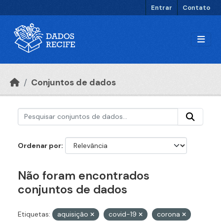
Ir para o conteúdo principal
Entrar
Contato
Conjuntos de dados
Ordenar por
Não foram encontrados
conjuntos de dados
Etiquetas:
aquisição
covid-19
corona