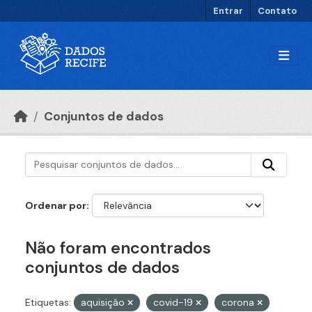
Ir para o conteúdo principal
Entrar
Contato
Conjuntos de dados
Ordenar por
Não foram encontrados
conjuntos de dados
Etiquetas:
aquisição
covid-19
corona