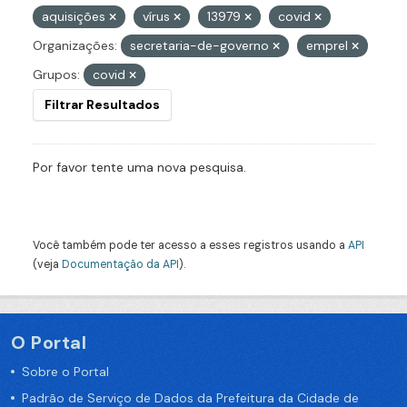
aquisições
vírus
13979
covid
Organizações:
secretaria-de-governo
emprel
Grupos:
covid
Filtrar Resultados
Por favor tente uma nova pesquisa.
Você também pode ter acesso a esses registros usando a
API
(veja
Documentação da API
).
O Portal
Sobre o Portal
Padrão de Serviço de Dados da Prefeitura da Cidade de