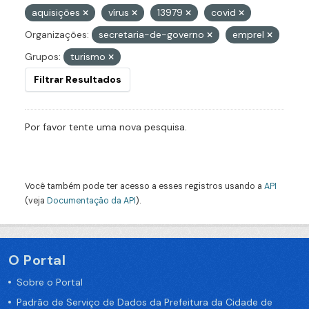
aquisições
vírus
13979
covid
Organizações:
secretaria-de-governo
emprel
Grupos:
turismo
Filtrar Resultados
Por favor tente uma nova pesquisa.
Você também pode ter acesso a esses registros usando a
API
(veja
Documentação da API
).
O Portal
Sobre o Portal
Padrão de Serviço de Dados da Prefeitura da Cidade de