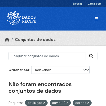
Ir para o conteúdo principal
Entrar
Contato
Conjuntos de dados
Ordenar por
Não foram encontrados
conjuntos de dados
Etiquetas:
aquisição
covid-19
corona