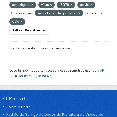
aquisições
vírus
13979
covid
Organizações:
secretaria-de-governo
Formatos:
CSV
Filtrar Resultados
Por favor tente uma nova pesquisa.
Você também pode ter acesso a esses registros usando a
API
(veja
Documentação da API
).
O Portal
Sobre o Portal
Padrão de Serviço de Dados da Prefeitura da Cidade de