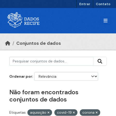
Ir para o conteúdo principal
Entrar
Contato
Conjuntos de dados
Ordenar por
Não foram encontrados
conjuntos de dados
Etiquetas:
aquisição
covid-19
corona