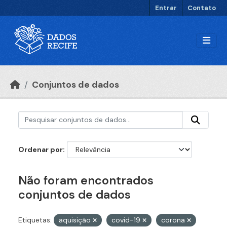
Ir para o conteúdo principal
Entrar
Contato
Conjuntos de dados
Ordenar por
Não foram encontrados
conjuntos de dados
Etiquetas:
aquisição
covid-19
corona