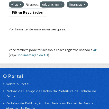
vírus
Grupos:
urbanismo
financas
Filtrar Resultados
Por favor tente uma nova pesquisa.
Você também pode ter acesso a esses registros usando a
API
(veja
Documentação da API
).
O Portal
Sobre o Portal
Padrão de Serviço de Dados da Prefeitura da Cidade de
Recife
Padrões de Publicação dos Dados no Portal de Dados
Abertos do Recife