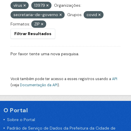
vírus
13979
Organizações:
secretaria-de-governo
Grupos:
covid
Formatos:
ZIP
Filtrar Resultados
Por favor tente uma nova pesquisa.
Você também pode ter acesso a esses registros usando a
API
(veja
Documentação da API
).
O Portal
Sobre o Portal
Padrão de Serviço de Dados da Prefeitura da Cidade de