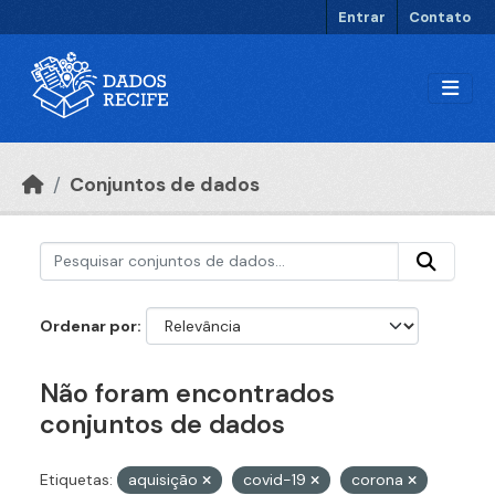
Ir para o conteúdo principal
Entrar
Contato
Conjuntos de dados
Ordenar por
Não foram encontrados
conjuntos de dados
Etiquetas:
aquisição
covid-19
corona